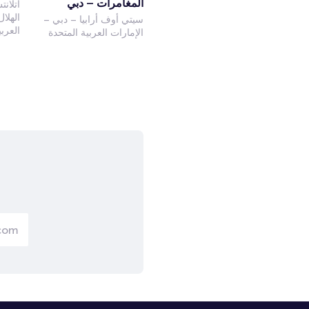
المغامرات – دبي
أتلان
الهلا
سيتي أوف أرابيا – دبي –
العرب
الإمارات العربية المتحدة