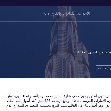
رج خليفة
يقع برج خليفة، المعروف سابقًا باسم برج دبي أو "برج دبي"، في شارع الشيخ محمد بن راشد رقم 1، دبي، وهو
ناطحة سحاب فريدة من نوعها في دبي، الإمارات العربية المتحدة، ويبلغ ارتفاعه 828 مترًا. يُعدّ أطول مبنى على
ق، وهو أطول بناء في العالم. يتميز البرج بتصميمه المعماري المتدرّج الذي