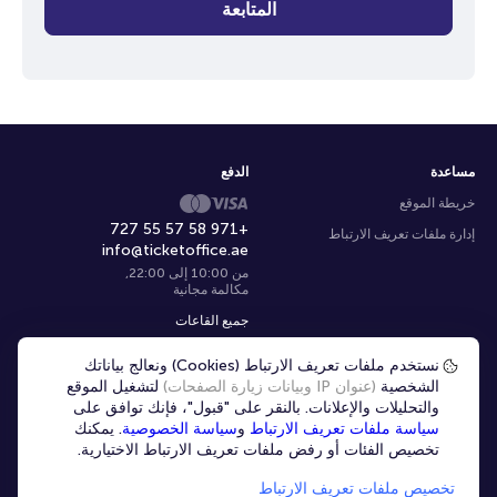
المتابعة
مساعدة
الدفع
خريطة الموقع
+971 58 57 55 727
إدارة ملفات تعريف الارتباط
info@ticketoffice.ae
من 10:00 إلى 22:00
,
مكالمة مجانية
جميع القاعات
نستخدم ملفات تعريف الارتباط (Cookies) ونعالج بياناتك
اختر المدينة
|
Ar
الشخصية
(عنوان IP وبيانات زيارة الصفحات)
لتشغيل الموقع
والتحليلات والإعلانات. بالنقر على "قبول"، فإنك توافق على
سياسة ملفات تعريف الارتباط
و
سياسة الخصوصية
. يمكنك
تخصيص الفئات أو رفض ملفات تعريف الارتباط الاختيارية.
تخصيص ملفات تعريف الارتباط
© 2020 -
2026
TicketOffice.ae
جميع الحقوق محفوظة