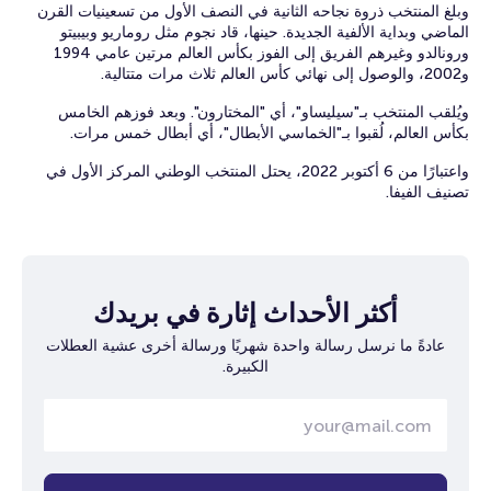
وبلغ المنتخب ذروة نجاحه الثانية في النصف الأول من تسعينيات القرن
الماضي وبداية الألفية الجديدة. حينها، قاد نجوم مثل روماريو وبيبيتو
ورونالدو وغيرهم الفريق إلى الفوز بكأس العالم مرتين عامي 1994
و2002، والوصول إلى نهائي كأس العالم ثلاث مرات متتالية.
ويُلقب المنتخب بـ"سيليساو"، أي "المختارون". وبعد فوزهم الخامس
بكأس العالم، لُقبوا بـ"الخماسي الأبطال"، أي أبطال خمس مرات.
واعتبارًا من 6 أكتوبر 2022، يحتل المنتخب الوطني المركز الأول في
تصنيف الفيفا.
أكثر الأحداث إثارة في بريدك
عادةً ما نرسل رسالة واحدة شهريًا ورسالة أخرى عشية العطلات
الكبيرة.