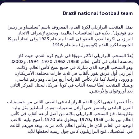
Brazil national football team
يمثل المنتخب البرازيلي لكرة القدم، المعروف باسم "سيليساو برازيليرا
دي فوتبول"، بلاده في المنافسات العالمية. ويخضع لإشراف الاتحاد
البرازيلي لكرة القدم، العضو في الفيفا منذ عام 1923 وفي اتحاد أمريكا
الجنوبية لكرة القدم (كونميبول) منذ عام 1916.
يُعدّ المنتخب البرازيلي الأكثر تتويجًا في تاريخ كرة القدم، حيث فاز
بخمسة ألقاب في كأس العالم (1958، 1962، 1970، 1994، و2002).
وهو المنتخب الوحيد الذي شارك في جميع نسخ كأس العالم. وكانت
البرازيل أول فريق يفوز بألقاب في ثلاث قارات مختلفة: الأمريكتان،
وأوروبا، وآسيا. كما فاز بكأس القارات أربع مرات، وهو رقم قياسي.
ويملك المنتخب أيضًا تسعة ألقاب في كوبا أمريكا، ليحتل المركز الثاني
بعد أوروغواي والأرجنتين.
بدأ العصر الذهبي لكرة القدم البرازيلية في النصف الثاني من خمسينيات
القرن الماضي واستمر حتى أوائل سبعينياته. بقيادة أساطير مثل بيليه
وغارينشا، فاز المنتخب البرازيلي بثلاثة من أصل أربعة ألقاب في كأس
العالم بين عامي 1958 و1970. وبحلول عام 1970، أصبح بيليه اللاعب
الوحيد في العالم الذي فاز بكأس العالم ثلاث مرات. وبعد فوزهم الثالث
في المكسيك، مُنح البرازيليون كأس جول ريميه لحفظها للأبد.