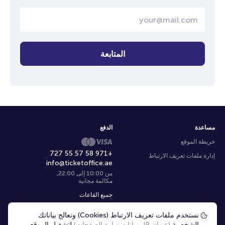
المتابعة
مساعدة
الدفع
خريطة الموقع
+971 58 57 55 727
إدارة ملفات تعريف الارتباط
info@ticketoffice.ae
من 10:00 إلى 22:00
,
مكالمة مجانية
جميع القاعات
نستخدم ملفات تعريف الارتباط (Cookies) ونعالج بياناتك
اختر المدينة
|
Ar
الشخصية
(عنوان IP وبيانات زيارة الصفحات)
لتشغيل الموقع