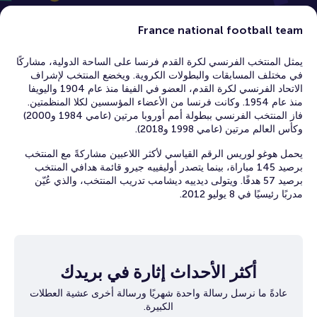
France national football team
يمثل المنتخب الفرنسي لكرة القدم فرنسا على الساحة الدولية، مشاركًا
في مختلف المسابقات والبطولات الكروية. ويخضع المنتخب لإشراف
الاتحاد الفرنسي لكرة القدم، العضو في الفيفا منذ عام 1904 واليويفا
منذ عام 1954. وكانت فرنسا من الأعضاء المؤسسين لكلا المنظمتين.
فاز المنتخب الفرنسي ببطولة أمم أوروبا مرتين (عامي 1984 و2000)
وكأس العالم مرتين (عامي 1998 و2018).
يحمل هوغو لوريس الرقم القياسي لأكثر اللاعبين مشاركةً مع المنتخب
برصيد 145 مباراة، بينما يتصدر أوليفييه جيرو قائمة هدافي المنتخب
برصيد 57 هدفًا. ويتولى ديدييه ديشامب تدريب المنتخب، والذي عُيّن
مدربًا رئيسيًا في 8 يوليو 2012.
أكثر الأحداث إثارة في بريدك
عادةً ما نرسل رسالة واحدة شهريًا ورسالة أخرى عشية العطلات
الكبيرة.