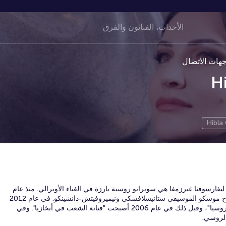
هات الاتصال
H
Hibla
Hibla Levarsovna Geهيبلا ليفارسوفنا غيرزمفا هي سوبرانو روسية بارزة في الغناء الأوبرالي. منذ عام
1995 تؤدي كعازفة منفردة في مسرح موسكو الموسيقي ستانيسلافسكي ونيميروفيتش-دانشينكو. في عام 2012
حصلت على لقب "فنانة الشعب في روسيا"، وقبل ذلك في عام 2006 أصبحت "فنانة الشعب في أبخازيا". وفي