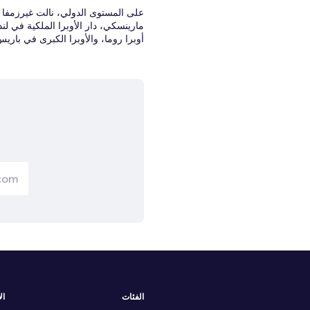
على المستوى الدولي، نالت غيرزمفا
مارينسكي، دار الأوبرا الملكية في لند
أوبرا روما، والأوبرا الكبرى في باري
الفئات
ال