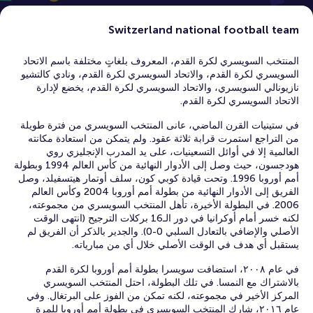
Switzerland national football team
المنتخب السويسري لكرة القدم، المعروف بلغاتٍ مختلفة باسم الاتحاد
السويسري لكرة القدم، والاتحاد السويسري لكرة القدم، ونادي كالتشيو
نازيونالي السويسري، والاتحاد السويسري لكرة القدم، يخضع لإدارة
الاتحاد السويسري لكرة القدم.
في ستينيات القرن الماضي، عانى المنتخب السويسري من فترة طويلة
من التراجع استمرت قرابة ثلاثة عقود. ولم يتمكن من استعادة مكانته
العالمية إلا في أوائل التسعينيات، على يد المدرب الإنجليزي روي
هودجسون، حيث وصل إلى الأدوار النهائية من كأس العالم 1994 وبطولة
أمم أوروبا 1996. وتحت قيادة كوبي كون، سلف أوتمار هيتسفيلد، وصل
الفريق إلى الأدوار النهائية من بطولة أمم أوروبا 2004 وكأس العالم
2006. في البطولة الأخيرة، تأهل المنتخب السويسري من مجموعته،
لكنه خسر أمام أوكرانيا في دور الـ16 بركلات الترجيح (انتهى الوقت
الأصلي والإضافي بالتعادل السلبي 0-0). والجدير بالذكر أن الفريق لم
يستقبل أي هدف في الوقت الأصلي خلال أي من مبارياته.
في عام ٢٠٠٨، استضافت سويسرا بطولة أمم أوروبا لكرة القدم
بالاشتراك مع النمسا. في تلك البطولة، احتل المنتخب السويسري
المركز الأخير في مجموعته، لكنه تمكن من الفوز على البرتغال. وفي
عام ٢٠١٦، شارك المنتخب السويسري في بطولة أمم أوروبا للمرة