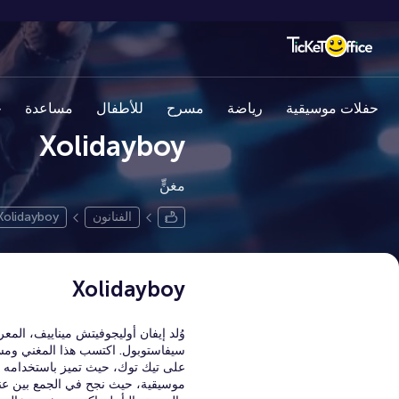
حفلات موسيقية
رياضة
مسرح
للأطفال
مساعدة
ج
Xolidayboy
مغنٍّ
الفنانون
Xolidayboy
Xolidayboy
سيفاستوبول. اكتسب هذا المغني ومس
على تيك توك، حيث تميز باستخدامه لل
موسيقية، حيث نجح في الجمع بين عناص