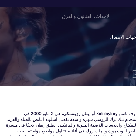
هات الاتصال
وُلد إيفان أوليجوفيتش ميناييف، المعروف باسم Xolidayboy أو إيفان رزيفسكي، في 2 مايو 2000 في
تخدم تيك توك الروسي شهرة واسعة بفضل أسلوبه النابض بالحياة والفريد
مكياج والعدسات اللاصقة الملونة والمانيكير. انطلق إيفان لاحقًا في مسيرة
ر البوب ​​روك والراب روك في أغانيه. تتناول مواضيع مؤلفاته الحب