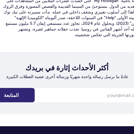
والوحدة والتأمل. اكتسب شهرة عالمية بأغنية "My Hooligan" التي حصدت عشرات الملايين من المشاهدات على
عديد من الدول. مستوحىً من السينما القديمة والقصص المصورة وفرق الروك
الستينيات، يسعى Xolidayboy جاهدًا إلى أسلوب تعبيري وشغف داخلي في عمله. بدأت مسيرته على تيك توك
عام 2020، وفي عام 2021 أصدر أغنيته الأولى "Help". في السنوات اللاحقة، صدر ألبوماه "الكوميديا ​​الإلهية"
(2022) و"نادي الرومانسيين المجهولين" (2023). وبحلول عام 2024، تجاوز عدد مستمعي إيفان 5.7 مليون مستمع
 أحد أشهر الفنانين في روسيا. تجذب حفلاته جماهير غفيرة، وتشتهر
صورتها الجريئة التي تعكس شخصيته.
أكثر الأحداث إثارة في بريدك
عادةً ما نرسل رسالة واحدة شهريًا ورسالة أخرى عشية العطلات الكبيرة.
المتابعة