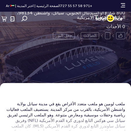
حقل النور
+971 58 57 55 727
الصفحة الرئيسية
|
اختر المدينة
|
Ar
800 شارع أوكسيدنتال الجنوبي، سياتل، واشنطن 98134،
الولايات المتحدة الأمريكية
0 الأحداث
الصالات
حقل النور
ملعب لومين هو ملعب متعدد الأغراض يقع في مدينة سياتل بولاية
واشنطن الأمريكية، بالقرب من مركز المدينة. يستضيف الملعب فعاليات
رياضية وحفلات موسيقية ومعارض متنوعة. وهو الملعب الرئيسي لفريق
سياتل سي هوكس التابع لدوري كرة القدم الأمريكية (NFL) وفريق
سياتل ساوندرز التابع لدوري كرة القدم الأمريكي (MLS). كان الملعب