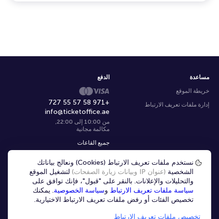
مساعدة
الدفع
خريطة الموقع
+971 58 57 55 727
إدارة ملفات تعريف الارتباط
info@ticketoffice.ae
من 10:00 إلى 22:00
,
مكالمة مجانية
جميع القاعات
نستخدم ملفات تعريف الارتباط (Cookies) ونعالج بياناتك
اختر المدينة
|
Ar
الشخصية
(عنوان IP وبيانات زيارة الصفحات)
لتشغيل الموقع
والتحليلات والإعلانات. بالنقر على "قبول"، فإنك توافق على
سياسة ملفات تعريف الارتباط
و
سياسة الخصوصية
. يمكنك
تخصيص الفئات أو رفض ملفات تعريف الارتباط الاختيارية.
تخصيص ملفات تعريف الارتباط