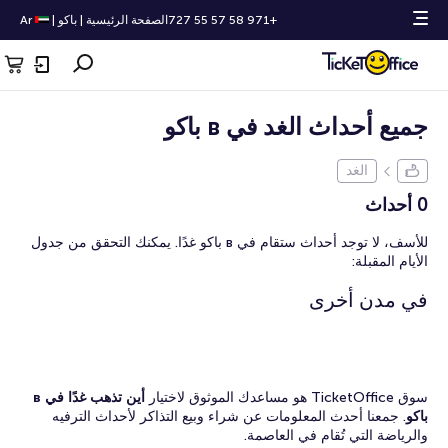
+971 58 57 55 727
الصفحة الرئيسية
|
باكو
|
Ar
جميع أحداث الغد في в باكو
الغد
0 أحداث
للأسف، لا توجد أحداث ستقام في в باكو غدًا. يمكنك التحقق من جدول
الأيام المقبلة:
في مدن أخرى
سوق TicketOffice هو مساعدك الموثوق لاختيار
أين تذهب غدًا في в
باكو
. جمعنا أحدث المعلومات عن شراء وبيع التذاكر لأحداث الترفيه
والرياضة التي تُقام في العاصمة.