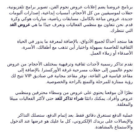
برنامج عروضنا يضم إعلانات عروض نجوم الفن، تصوير برامج تلفزيونية،
حفلات لموسيقيين من كل الأحجام، أمسيات إبداعية، إصدارات ألبومات
جديدة، عروض مباعة بالكامل، مسابقات رياضية، مباريات هوكي وكرة
قدم. نحن نتعاون مع منظمي الفعاليات ونعرف جيدًا ما هي
عروض الغد
التي تنتظرك.
هنا ستجد أحداثًا لجميع الأذواق، بالإضافة لمعرفة ما يدور في الحياة
الثقافية للعاصمة بسهولة واختيار أين تذهب مع أطفالك، الأسرة،
الأصدقاء أو زملاء العمل.
نقدم تذاكر رسمية لأحداث ثقافية وترفيهية بمختلف الأحجام: من عروض
نجوم عالميين إلى حفلات مسرحية غرفة الأوركسترا. بالإضافة إلى
مقاعد قياسية في القاعة، نوفر مقاعد مجانية في صناديق VIP تتيح لك
رؤية ممتازة للمرحلة والتمتع بالراحة والخصوصية.
نظرًا لأن موقعنا يحتوي على عروض من وسطاء محترفين ومنظمي
عروض وأفراد، يمكنك دائمًا
شراء تذاكر للغد
حتى لأكثر الفعاليات مبيعًا
والمغلقة.
عملية الدفع تستغرق دقائق فقط. بعد إتمام الدفع، ستصلك التذاكر
والإيصالات على بريدك الإلكتروني، كل ما عليك هو عرضها عند الدخول
والاستمتاع بالمشاهدة.