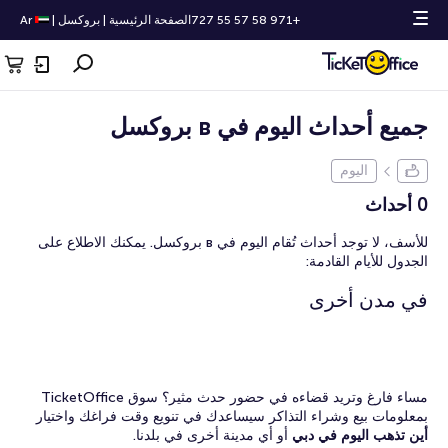
+971 58 57 55 727
الصفحة الرئيسية
|
بروكسل
|
Ar
جميع أحداث اليوم في в بروكسل
اليوم
0 أحداث
للأسف، لا توجد أحداث تُقام اليوم في в بروكسل. يمكنك الاطلاع على
الجدول للأيام القادمة:
في مدن أخرى
مساء فارغ وتريد قضاءه في حضور حدث مثير؟ سوق TicketOffice
بمعلومات بيع وشراء التذاكر سيساعدك في تنويع وقت فراغك واختيار
أين تذهب اليوم في دبي
أو أي مدينة أخرى في بلدنا.