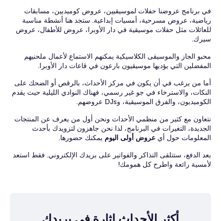
في برنامج عروضنا حفلات لموسيقيين، عروض كوميديين، مسابقات
رياضية، عروض مسرحية، أمسيات إبداعية. ستجد هنا أنشطة مناسبة
للعائلات مثل حفلات موسيقية في دار الأوبرا، عروض للأطفال، عروض
سيرك.
محبو الجاز والموسيقى الكلاسيكية يمكنهم الاستماع لأعمال ملحنيهم
المفضلين التي يؤديها موسيقيون بارعون في قاعات دار الأوبرا.
أما من يرغب في أن يكون في مركز الأحداث، بالرقص أو الضحك على
النكات، والاسترخاء في جو غير رسمي، فهناك النوادي الليلية حيث يقدم
الكوميديون، والفرق الموسيقية، وDJs عروضهم.
نتعاون مع كثير من منظمي الأحداث ونحن أول من يعرف عن المنتجات
الجديدة، التغيرات في البرنامج، لذا نحن جاهزون لتزويدك بأحدث
المعلومات حول أي
عروض أولى اليوم
يمكنك حضورها.
بعد الدفع، ستتلقى التذاكر والفواتير على بريدك الإلكتروني. فقط استعد
لأمسية رائعة واطرح كل همومك!
أكثر الأحداث إثارة في بريدك