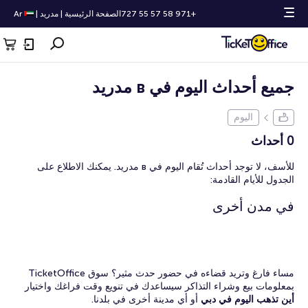
+971 58 57 55 727
الصفحة الرئيسية
|
مدريد
|
Ar
جميع أحداث اليوم في в مدريد
اليوم
0 أحداث
للأسف، لا توجد أحداث تُقام اليوم في в مدريد. يمكنك الاطلاع على
الجدول للأيام القادمة:
في مدن أخرى
مساء فارغ وتريد قضاءه في حضور حدث مثير؟ سوق TicketOffice
بمعلومات بيع وشراء التذاكر سيساعدك في تنويع وقت فراغك واختيار
أين تذهب اليوم في دبي
أو أي مدينة أخرى في بلدنا.