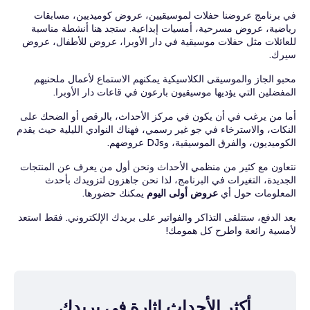
في برنامج عروضنا حفلات لموسيقيين، عروض كوميديين، مسابقات
رياضية، عروض مسرحية، أمسيات إبداعية. ستجد هنا أنشطة مناسبة
للعائلات مثل حفلات موسيقية في دار الأوبرا، عروض للأطفال، عروض
سيرك.
محبو الجاز والموسيقى الكلاسيكية يمكنهم الاستماع لأعمال ملحنيهم
المفضلين التي يؤديها موسيقيون بارعون في قاعات دار الأوبرا.
أما من يرغب في أن يكون في مركز الأحداث، بالرقص أو الضحك على
النكات، والاسترخاء في جو غير رسمي، فهناك النوادي الليلية حيث يقدم
الكوميديون، والفرق الموسيقية، وDJs عروضهم.
نتعاون مع كثير من منظمي الأحداث ونحن أول من يعرف عن المنتجات
الجديدة، التغيرات في البرنامج، لذا نحن جاهزون لتزويدك بأحدث
المعلومات حول أي
عروض أولى اليوم
يمكنك حضورها.
بعد الدفع، ستتلقى التذاكر والفواتير على بريدك الإلكتروني. فقط استعد
لأمسية رائعة واطرح كل همومك!
أكثر الأحداث إثارة في بريدك