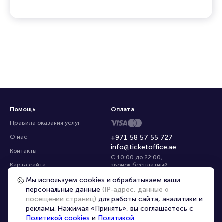
Помощь
Оплата
Правила оказания услуг
О нас
+971 58 57 55 727
info@ticketoffice.ae
Контакты
С 10:00 до 22:00
,
Карта сайта
звонок бесплатный
Управление cookies
Все площадки
Мы используем cookies и обрабатываем ваши
персональные данные
(IP-адрес, данные о
посещении страниц)
для работы сайта, аналитики и
Выбрать город
|
Ru
рекламы. Нажимая «Принять», вы соглашаетесь с
Политикой cookies
и
Политикой