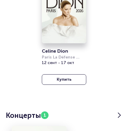
Celine Dion
Paris La Défense 
Arena
12 сент - 17 окт
Купить
Концерты
1