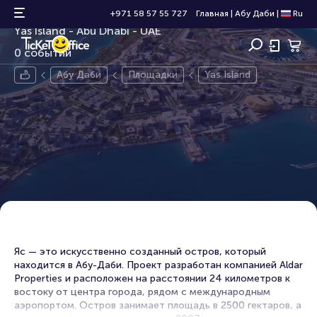
Yas Island
+971 58 57 55 727
Главная
|
Абу Даби
|
Ru
Yas Island - Abu Dhabi - UAE
0 событий
Абу Даби
Площадки
Yas Island
Яс — это искусственно созданный остров, который
находится в Абу-Даби. Проект разработан компанией Aldar
Properties и расположен на расстоянии 24 километров к
востоку от центра города, рядом с международным
аэропортом. Остров занимает площадь в 2500 гектаров, а