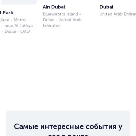
Ain Dubai
Dubai
l Park
Bluewaters Island -
United Arab Emira
 Area - Metro
Dubai - United Arab
 - near Al Jafiliya -
Emirates
f - Dubai - ОАЭ
Самые интересные события у