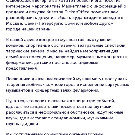
Освободился вечер, и вы хотите провести его, посетив
интересное мероприятие? Маркетплейс с информацией о
продаже и покупке билетов TicketOffice поможет вам
разнообразить досуг и выбрать
куда сходить сегодня в
Москве
, Санкт-Петербурге, Сочи или любом другом
городе нашей страны.
В нашей афише концерты музыкантов, выступления
комиков, спортивные состязания, театральные спектакли,
творческие вечера. У нас вы найдете мероприятия для
семейного посещения, например, музыкальные концерты в
филармонии, детские постановки, цирковые
представления.
Поклонники джаза, классической музыки могут послушать
творения любимых композиторов в исполнении виртуозных
музыкантов в концертных залах филармонии.
Ну, а тех, кто хочет оказаться в эпицентре событий,
вдоволь потанцевать или посмеяться над шутками,
расслабиться в неформальной обстановке, ждут ночные
клубы, где выступают стендап-комики, музыкальные
группы, диджеи.
Мы сотрудничаем со многими организаторами