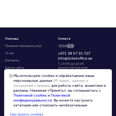
Помощь
Оплата
Правила оказания услуг
О нас
+971 58 57 55 727
info@ticketoffice.ae
Контакты
С 10:00 до 22:00
,
Карта сайта
звонок бесплатный
Управление cookies
Все площадки
Мы используем cookies и обрабатываем ваши
персональные данные
(IP-адрес, данные о
посещении страниц)
для работы сайта, аналитики и
Главная
|
Париж
|
Ru
рекламы. Нажимая «Принять», вы соглашаетесь с
Политикой cookies
и
Политикой
конфиденциальности
. Вы можете настроить
категории или отклонить необязательные.
Настроить cookies