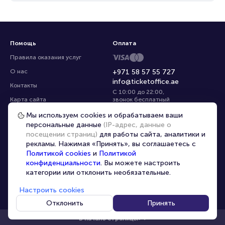
Помощь
Оплата
Правила оказания услуг
О нас
+971 58 57 55 727
info@ticketoffice.ae
Контакты
С 10:00 до 22:00
,
Карта сайта
звонок бесплатный
Управление cookies
Все площадки
Мы используем cookies и обрабатываем ваши
персональные данные
(IP-адрес, данные о
посещении страниц)
для работы сайта, аналитики и
Главная
|
Париж
|
Ru
рекламы. Нажимая «Принять», вы соглашаетесь с
Политикой cookies
и
Политикой
конфиденциальности
. Вы можете настроить
категории или отклонить необязательные.
Настроить cookies
© 2020 -
2026
TicketOffice.ae
Все права защищены
Отклонить
Принять
В начало страницы