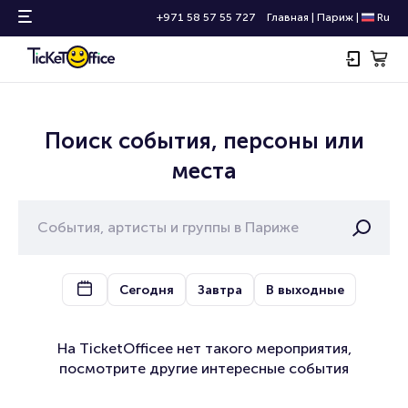
+971 58 57 55 727
Главная
|
Париж
|
Ru
Поиск события, персоны или
места
Сегодня
Завтра
В выходные
На TicketOfficeе нет такого мероприятия,
посмотрите другие интересные события