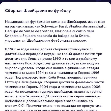
Сборная Швейцарии по футболу
Национальная футбольная команда Швейцарии, известная
на разных языках как Schweizer Fussballnationalmannschaft,
L’équipe de Suisse de football, Nazionale di calcio della
Svizzera и Squadra naziunala da ballape da la Svizra,
управляется Швейцарским футбольным союзом.
В 1960-е годы швейцарская сборная столкнулась с
длительным периодом неудач, который длился почти три
десятилетия. Лишь в начале 1990-х годов английскому
наставнику Рою Ходжсону удалось вернуть команду на
мировой уровень, когда она вышла в финальные стадии
чемпионата мира 1994 года и чемпионата Европы 1996
года. Под руководством Коби Куна, предшественника
Оттмара Хитцфельда, сборная достигла финальной части
чемпионата Европы 2004 года и чемпионата мира 2006
года. На последнем турнире швейцарцы вышли из группы,
но уступили Украине в 1/8 финала после серии пенальти
(основное и дополнительное время завершились со
счетом 0:0). Примечательно, что команда не пропустила
ни одного гола в основное время всех матчей турнира.