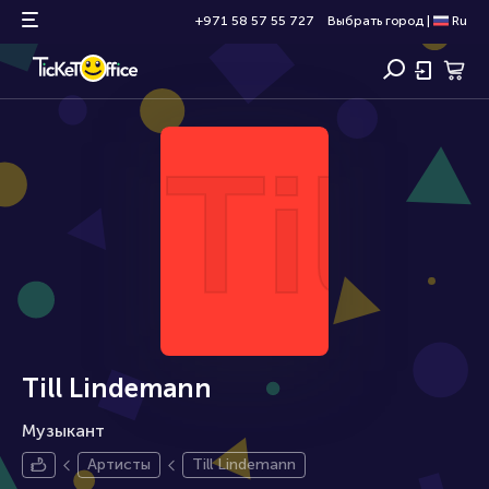
+971 58 57 55 727
Выбрать город
|
Ru
Til
Till Lindemann
Музыкант
Артисты
Till Lindemann