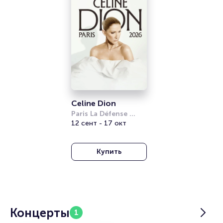
Celine Dion
Paris La Défense 
Arena
12 сент - 17 окт
Купить
Концерты
1