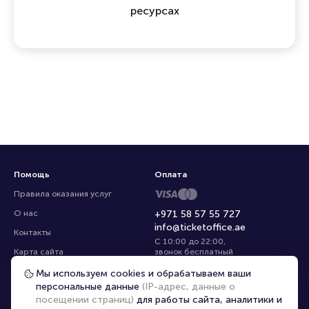
ресурсах
Помощь
Оплата
Правила оказания услуг
О нас
+971 58 57 55 727
info@ticketoffice.ae
Контакты
С 10:00 до 22:00
,
Карта сайта
звонок бесплатный
Управление cookies
Все площадки
Мы используем cookies и обрабатываем ваши
персональные данные
(IP-адрес, данные о
посещении страниц)
для работы сайта, аналитики и
Главная
|
Другие страны
|
Ru