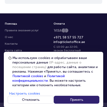
Помощь
Оплата
Правила оказания услуг
О нас
+971 58 57 55 727
info@ticketoffice.ae
Контакты
С 10:00 до 22:00
,
Карта сайта
звонок бесплатный
Управление cookies
Все площадки
Мы используем cookies и обрабатываем ваши
персональные данные
(IP-адрес, данные о
посещении страниц)
для работы сайта, аналитики и
Главная
|
Другие страны
|
Ru
рекламы. Нажимая «Принять», вы соглашаетесь с
Политикой cookies
и
Политикой
конфиденциальности
. Вы можете настроить
категории или отклонить необязательные.
Настроить cookies
© 2020 -
2026
TicketOffice.ae
Все права защищены
Отклонить
Принять