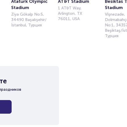
Ataturk Olympic 
AT&T Stadium
Besiktas T
Stadium
Stadium
1 AT&T Way,
Arlington, TX
Ziya Gökalp No:5,
Vişnezade,
76011, USA
34490 Başakşehir/
Dolmabahç
İstanbul, Турция
No:1, 3435
Beşiktaş/İs
Турция
те
праздников