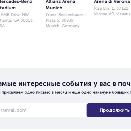
ercedes-Benz 
Allianz Arena 
Arena di Verona
tadium
Munich
P.za Bra, 1, 37121
Verona VR, Италия
 AMB Drive NW,
Franz-Beckenbauer-
tlanta, GA 30313,
Platz 5, 80939
SA
Munich, Germany
амые интересные события у вас в поч
 присылаем одно письмо в месяц и ещё одно накануне больших 
Продолжить