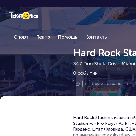
Спорт
Театр
Помощь
Контакты
Hard Rock St
347 Don Shula Drive, Miami
0 событий
Другие страны
П
Hard Rock Stadium, известный
Stadium», «Pro Player Park»,
Гарденс, штат Флорида, США.
по американскому футболу, фу